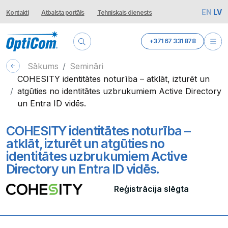
EN
LV
Kontakti
Atbalsta portāls
Tehniskais dienests
+371 67 331 878
Sākums
Semināri
COHESITY identitātes noturība – atklāt, izturēt un
atgūties no identitātes uzbrukumiem Active Directory
un Entra ID vidēs.
COHESITY identitātes noturība –
atklāt, izturēt un atgūties no
identitātes uzbrukumiem Active
Directory un Entra ID vidēs.
Reģistrācija slēgta