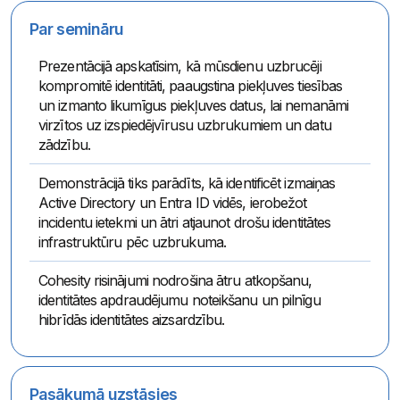
Par semināru
Prezentācijā apskatīsim, kā mūsdienu uzbrucēji
kompromitē identitāti, paaugstina piekļuves tiesības
un izmanto likumīgus piekļuves datus, lai nemanāmi
virzītos uz izspiedējvīrusu uzbrukumiem un datu
zādzību.
Demonstrācijā tiks parādīts, kā identificēt izmaiņas
Active Directory un Entra ID vidēs, ierobežot
incidentu ietekmi un ātri atjaunot drošu identitātes
infrastruktūru pēc uzbrukuma.
Cohesity risinājumi nodrošina ātru atkopšanu,
identitātes apdraudējumu noteikšanu un pilnīgu
hibrīdās identitātes aizsardzību.
Pasākumā uzstāsies