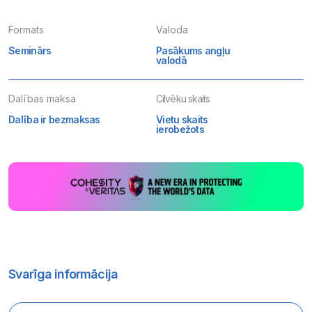
Formats
Valoda
Seminārs
Pasākums angļu
valodā
Dalības maksa
Cilvēku skaits
Dalība ir bezmaksas
Vietu skaits
ierobežots
Svarīga informācija