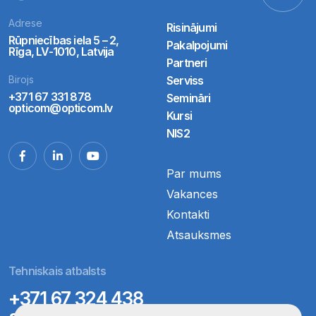
Adrese
Risinājumi
Rūpniecības iela 5 – 2,
Pakalpojumi
Rīga, LV-1010, Latvija
Partneri
Birojs
Serviss
+371 67 331 878
Semināri
opticom@opticom.lv
Kursi
NIS2
Par mums
Vakances
Kontakti
Atsauksmes
Tehniskais atbalsts
+371 67 324 438